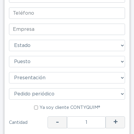
Ya soy clie
Ya soy cliente CONTYQUIM®
-
+
ENV
Cantidad