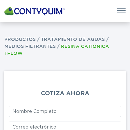
×
QUIERO 
POTASA CÁUS
PRODUCTOS
/
TRATAMIENTO DE AGUAS
/
MEDIOS FILTRANTES
/
RESINA CATIÓNICA
Leave
TFLOW
this
field
blank
COTIZA AHORA