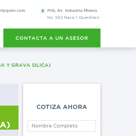
×
ntyquim.com
PIQ, Av. Industria Minera
No. 562 Nave 1, Querétaro.
QUIERO 
CONTACTA A UN ASESOR
POTASA CÁUS
Leave
this
A Y GRAVA SILICA)
Eventos
Cervecera
field
blank
Lavanderías
COTIZA AHORA
Artes gráficas
A)
Limpieza general