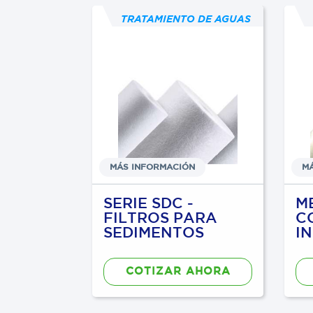
O DE AGUAS
TRATAMIENTO DE AGUAS
N
MÁS INFORMACIÓN
M
200
SERIE SDC -
M
FILTROS PARA
C
SEDIMENTOS
I
AHORA
COTIZAR AHORA