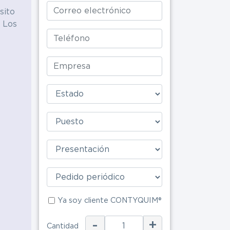
sito
Alimenticia
 Los
Ya soy clie
Ya soy cliente CONTYQUIM®
ENV
-
+
Cantidad