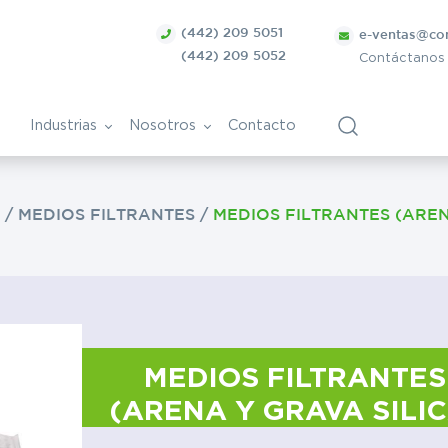
(442) 209 5051
e-ventas@co
(442) 209 5052
Contáctanos
Industrias
Nosotros
Contacto
S
/
MEDIOS FILTRANTES
/
MEDIOS FILTRANTES (AREN
ca
Bolsa de Trabajo
Vitivinícola
ntes
nica
Papel y derivados
Cosmética
MEDIOS FILTRANTES
(ARENA Y GRAVA SILIC
Tratamiento de superficies
ra
metálicas