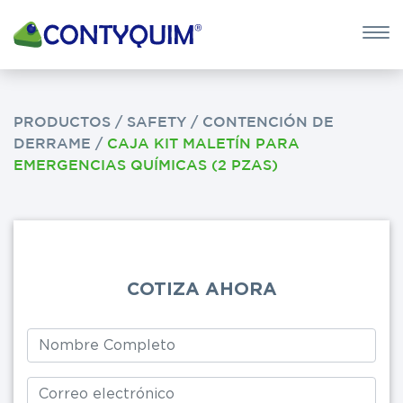
×
QUIERO 
POTASA CÁUS
PRODUCTOS
/
SAFETY
/
CONTENCIÓN DE
DERRAME
/
CAJA KIT MALETÍN PARA
Leave
EMERGENCIAS QUÍMICAS (2 PZAS)
this
field
blank
COTIZA AHORA