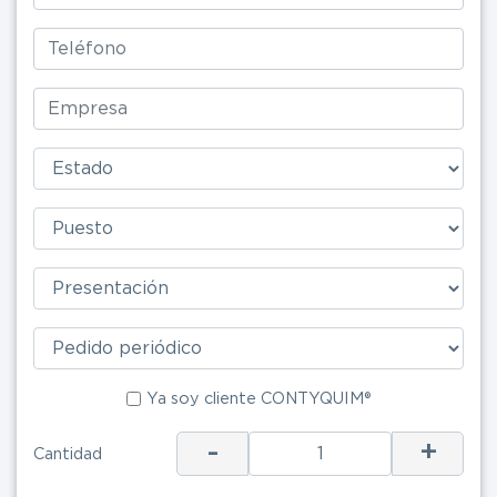
Ya soy clie
Ya soy cliente CONTYQUIM®
-
+
ENV
Cantidad