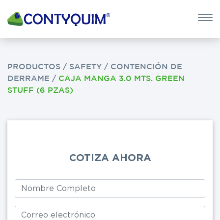
×
QUIERO 
POTASA CÁUS
PRODUCTOS
/
SAFETY
/
CONTENCIÓN DE
DERRAME
/
CAJA MANGA 3.0 MTS. GREEN
Leave
STUFF (6 PZAS)
this
field
blank
COTIZA AHORA