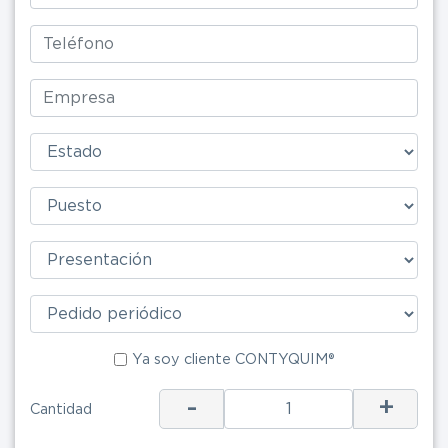
Ya soy clie
Ya soy cliente CONTYQUIM®
-
+
ENV
Cantidad