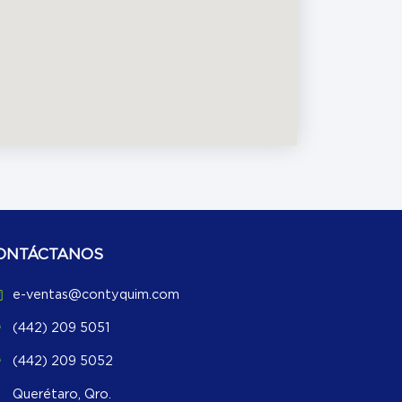
ONTÁCTANOS
e-ventas@contyquim.com
(442) 209 5051
(442) 209 5052
Querétaro, Qro.