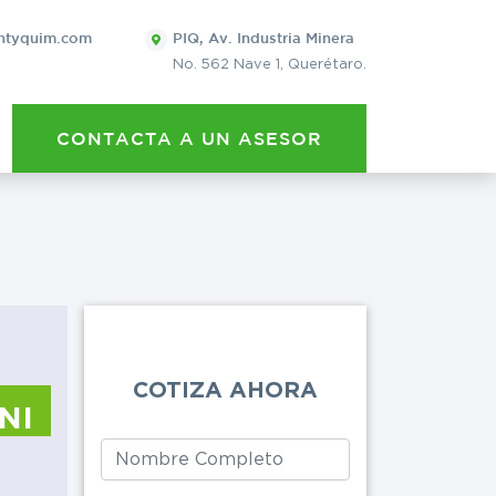
×
ntyquim.com
PIQ, Av. Industria Minera
No. 562 Nave 1, Querétaro.
QUIERO 
CONTACTA A UN ASESOR
POTASA CÁUS
Leave
this
Eventos
Cervecera
field
blank
Lavanderías
COTIZA AHORA
Artes gráficas
NI
Limpieza general