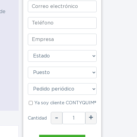
 de
Alimenticia
Ya soy clie
Ya soy cliente CONTYQUIM®
-
+
Cantidad
ENV