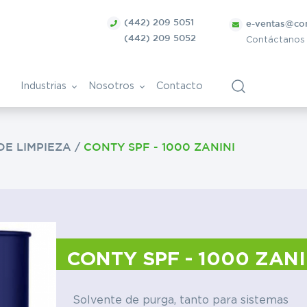
(442) 209 5051
e-ventas@co
(442) 209 5052
Contáctanos
Industrias
Nosotros
Contacto
DE LIMPIEZA
/
CONTY SPF - 1000 ZANINI
ca
Bolsa de Trabajo
Vitivinícola
ntes
nica
Papel y derivados
Cosmética
CONTY SPF - 1000 ZANI
Tratamiento de superficies
ra
metálicas
Solvente de purga, tanto para sistemas