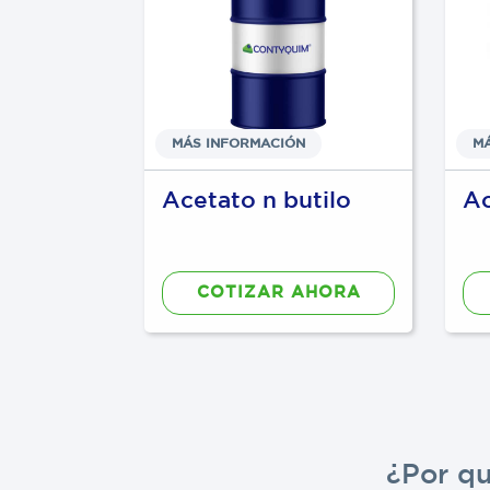
N
MÁS INFORMACIÓN
M
DE
Acetato n butilo
Ac
AHORA
COTIZAR AHORA
¿Por q