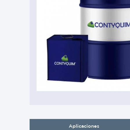
Materias Primas
Materias Primas
Eléctrica 
Hule y caucho
Hospitales
Aplicaciones