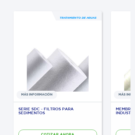
TRATAMIENTO DE AGUAS
MÁS INFORMACIÓN
MÁS INF
SERIE SDC - FILTROS PARA
MEMBRAN
SEDIMENTOS
INDUSTR
COTIZAR AHORA