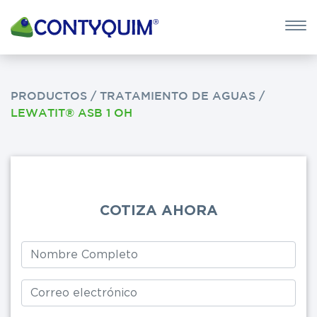
×
QUIERO 
POTASA CÁUS
PRODUCTOS
/
TRATAMIENTO DE AGUAS
/
LEWATIT® ASB 1 OH
Leave
this
field
blank
COTIZA AHORA