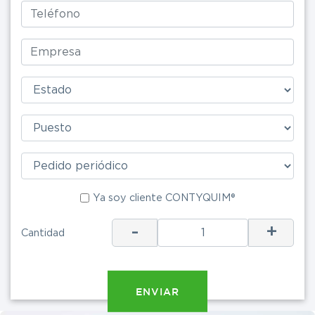
Ya soy cliente CONTYQUIM®
Ya soy clie
-
+
Cantidad
ENV
ENVIAR