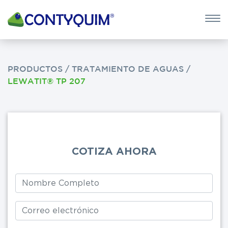
×
QUIERO 
POTASA CÁUS
PRODUCTOS
/
TRATAMIENTO DE AGUAS
/
LEWATIT® TP 207
Leave
this
field
blank
COTIZA AHORA