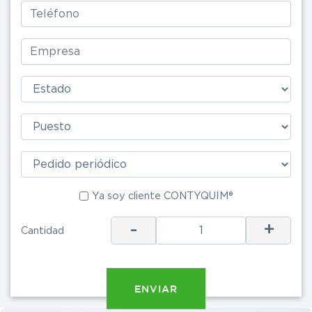
Ya soy cliente CONTYQUIM®
Ya soy clie
-
+
Cantidad
ENV
ENVIAR