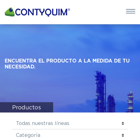
×
QUIERO 
POTASA CÁUS
Leave
ENCUENTRA EL PRODUCTO A LA MEDIDA DE TU
this
NECESIDAD.
field
blank
Productos