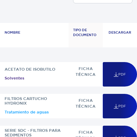
TIPO DE
NOMBRE
DESCARGAR
DOCUMENTO
C
P
FICHA
ACETATO DE ISOBUTILO
W
PDF
TÉCNICA
Solventes
FILTROS CARTUCHO
FICHA
HYDRONIX
PDF
TÉCNICA
Tratamiento de aguas
SERIE SDC - FILTROS PARA
FICHA
SEDIMENTOS