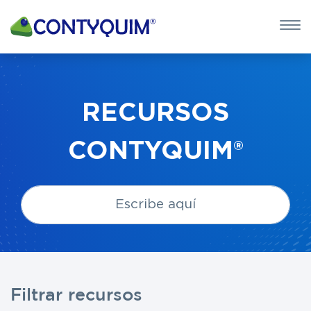
×
QUIERO 
POTASA CÁUS
RECURSOS
Leave
CONTYQUIM®
this
field
blank
Filtrar recursos