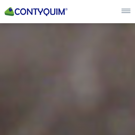
×
QUIERO 
POTASA CÁUS
Leave
this
field
blank