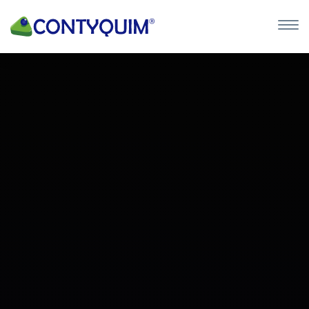
×
QUIERO 
POTASA CÁUS
Leave
this
field
blank