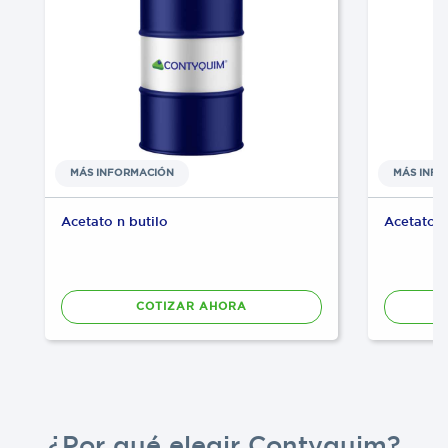
MÁS INFORMACIÓN
MÁS INF
Acetato n butilo
Acetato d
COTIZAR AHORA
¿Por qué elegir Contyquim?