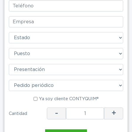
Ya soy clie
Ya soy cliente CONTYQUIM®
-
+
Cantidad
ENV