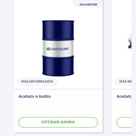
SOLVENTES
MÁS INFORMACIÓN
MÁS INF
Acetato n butilo
Acetato d
COTIZAR AHORA