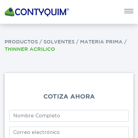
×
QUIERO 
POTASA CÁUS
PRODUCTOS
/
SOLVENTES
/
MATERIA PRIMA
/
THINNER ACRILICO
Leave
this
field
blank
COTIZA AHORA