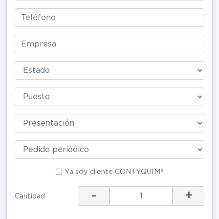
Ya soy clie
Ya soy cliente CONTYQUIM®
-
+
Cantidad
ENV