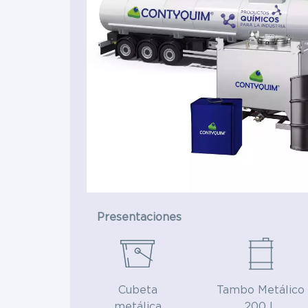
Materias Primas
Materias Primas
Eléctrica 
Hule y caucho
Hospitales
Presentaciones
Cubeta
Tambo Metálico
metálica
200 L