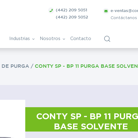
(442) 209 5051
e-ventas@co
(442) 209 5052
Contáctanos
Industrias
Nosotros
Contacto
 DE PURGA
/
CONTY SP - BP 11 PURGA BASE SOLVE
ca
Bolsa de Trabajo
Vitivinícola
ntes
nica
Papel y derivados
Cosmética
CONTY SP - BP 11 PUR
BASE SOLVENTE
Tratamiento de superficies
ra
metálicas