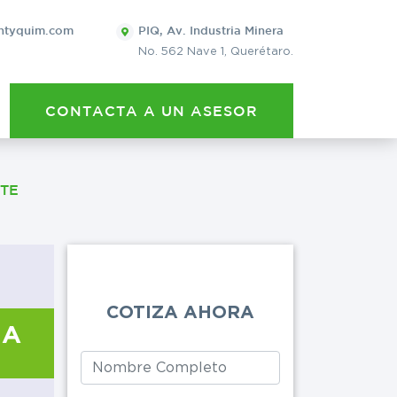
×
ntyquim.com
PIQ, Av. Industria Minera
No. 562 Nave 1, Querétaro.
QUIERO 
CONTACTA A UN ASESOR
POTASA CÁUS
Leave
this
NTE
Eventos
Cervecera
field
blank
Lavanderías
COTIZA AHORA
Artes gráficas
GA
Limpieza general