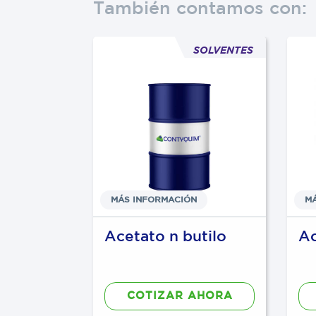
También contamos con:
SOLVENTES
SOLVENTES
N
MÁS INFORMACIÓN
M
DE
Acetato n butilo
Ac
AHORA
COTIZAR AHORA