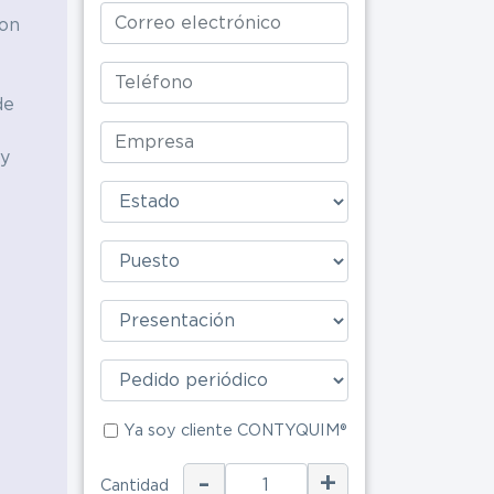
on
Alimenticia
de
 y
Ya soy clie
Ya soy cliente CONTYQUIM®
ENV
-
+
Cantidad