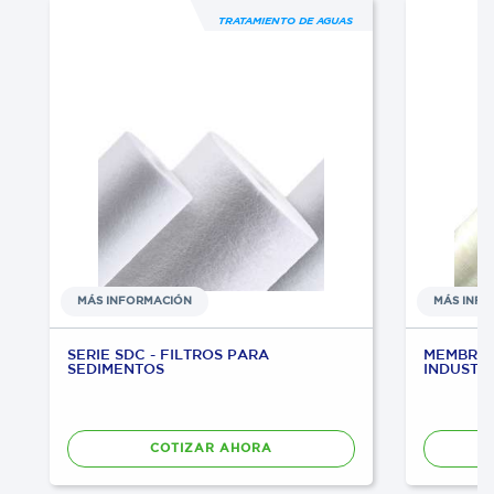
TRATAMIENTO DE AGUAS
MÁS INFORMACIÓN
MÁS INF
SERIE SDC - FILTROS PARA
MEMBRAN
SEDIMENTOS
INDUSTR
COTIZAR AHORA