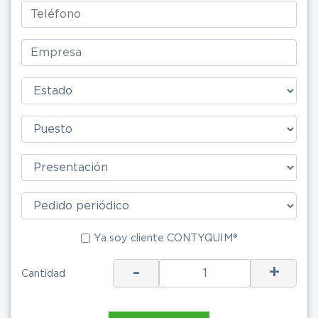
Ya soy clie
Ya soy cliente CONTYQUIM®
-
+
Cantidad
ENV