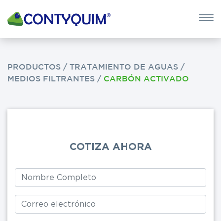
×
QUIERO 
POTASA CÁUS
PRODUCTOS
/
TRATAMIENTO DE AGUAS
/
MEDIOS FILTRANTES
/
CARBÓN ACTIVADO
Leave
this
field
blank
COTIZA AHORA