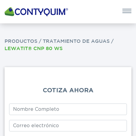
×
QUIERO 
POTASA CÁUS
PRODUCTOS
/
TRATAMIENTO DE AGUAS
/
LEWATIT® CNP 80 WS
Leave
this
field
blank
COTIZA AHORA