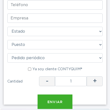
Ya soy cliente CONTYQUIM®
Ya soy clie
-
+
Cantidad
ENV
ENVIAR