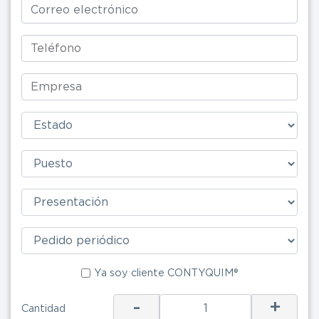
Ya soy clie
Ya soy cliente CONTYQUIM®
ENV
-
+
Cantidad