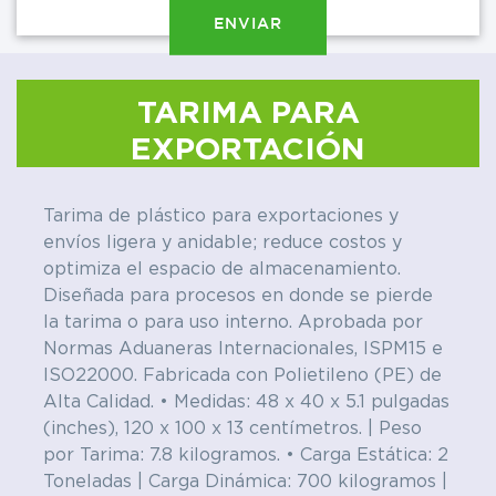
ENVIAR
TARIMA PARA
EXPORTACIÓN
C
Tarima de plástico para exportaciones y
P
envíos ligera y anidable; reduce costos y
W
optimiza el espacio de almacenamiento.
Diseñada para procesos en donde se pierde
la tarima o para uso interno. Aprobada por
Normas Aduaneras Internacionales, ISPM15 e
ISO22000. Fabricada con Polietileno (PE) de
Alta Calidad. • Medidas: 48 x 40 x 5.1 pulgadas
(inches), 120 x 100 x 13 centímetros. | Peso
por Tarima: 7.8 kilogramos. • Carga Estática: 2
Toneladas | Carga Dinámica: 700 kilogramos |