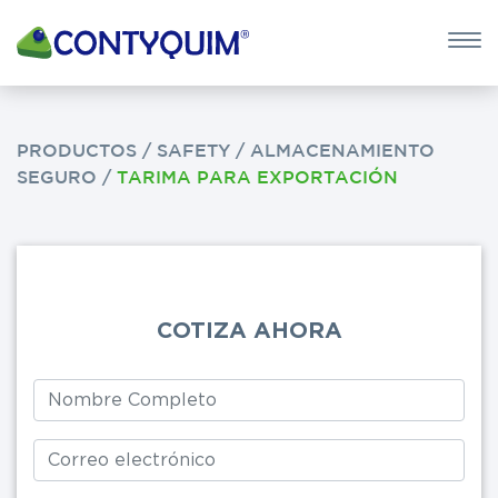
×
QUIERO 
POTASA CÁUS
PRODUCTOS
/
SAFETY
/
ALMACENAMIENTO
SEGURO
/
TARIMA PARA EXPORTACIÓN
Leave
this
field
blank
COTIZA AHORA