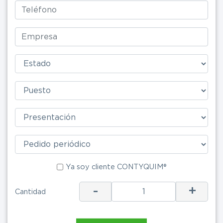
Ya soy clie
Ya soy cliente CONTYQUIM®
-
+
Cantidad
ENV