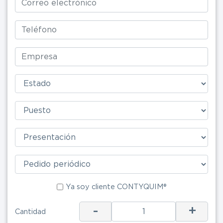
Ya soy clie
Ya soy cliente CONTYQUIM®
ENV
-
+
Cantidad