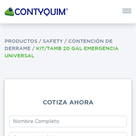
×
QUIERO 
POTASA CÁUS
PRODUCTOS
/
SAFETY
/
CONTENCIÓN DE
DERRAME
/
KIT/TAMB 20 GAL EMERGENCIA
Leave
UNIVERSAL
this
field
blank
COTIZA AHORA