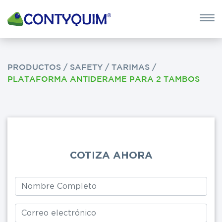
×
QUIERO 
POTASA CÁUS
PRODUCTOS
/
SAFETY
/
TARIMAS
/
PLATAFORMA ANTIDERAME PARA 2 TAMBOS
Leave
this
field
blank
COTIZA AHORA