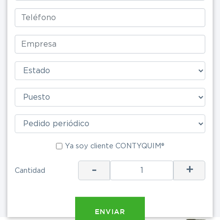
Ya soy clie
Ya soy cliente CONTYQUIM®
-
+
Cantidad
ENV
ENVIAR