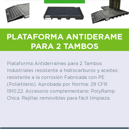
PLATAFORMA ANTIDERAME
PARA 2 TAMBOS
C
P
Plataforma Antiderrames para 2 Tambos
W
Industriales resistente a hidrocarburos y aceites;
resistente a la corrosión Fabricada con PE
(Polietileno). Aprobada por Norma: 29 CFR
1910.22. Accesorio complementario: PolyRamp
Chica. Rejillas removibles para fácil limpieza.