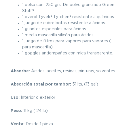
1 bolsa con .250 grs. De polvo granulado Green
Stuff®
1 overol Tyvek® Ty-chen® resistente a químicos.
1 juego de cubre botas resistente a ácidos.
1 guantes especiales para ácidos.
1 media mascarilla silicón para ácidos
1 juego de filtros para vapores para vapores (
para mascarilla)
1 goggles antiempañes con mica transparente.
Absorbe:
Ácidos, aceites, resinas, pinturas, solventes.
Absorción total por tambor:
51 lts. (13 gal)
Uso:
Interior o exterior
Peso:
11 kg ( 24 lb)
Venta:
Desde 1 pieza