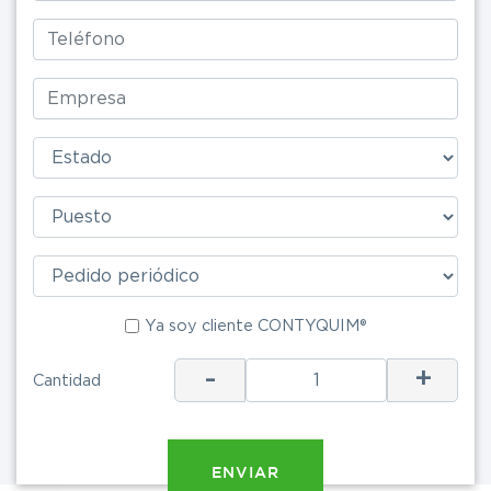
Ya soy clie
Ya soy cliente CONTYQUIM®
-
+
Cantidad
ENV
ENVIAR