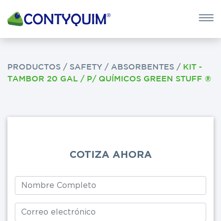
×
QUIERO 
POTASA CÁUS
PRODUCTOS
/
SAFETY
/
ABSORBENTES
/
KIT -
TAMBOR 20 GAL / P/ QUÍMICOS GREEN STUFF ®
Leave
this
field
blank
COTIZA AHORA