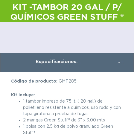
KIT -TAMBOR 20 GAL / P/
QUÍMICOS GREEN STUFF ®
Especificaciones:
Código de producto:
GMT285
Kit incluye:
1 tambor impreso de 75 lt. ( 20 gal.) de
polietileno resistente a químicos, uso rudo y con
tapa giratoria a prueba de fugas.
2 mangas Green Stuff® de 3" x 3.00 mts
1 bolsa con 2.5 kg de polvo granulado Green
Stuff®