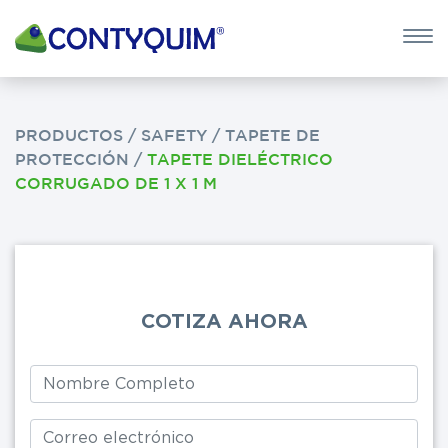
×
QUIERO 
POTASA CÁUS
PRODUCTOS
/
SAFETY
/
TAPETE DE
PROTECCIÓN
/
TAPETE DIELÉCTRICO
Leave
CORRUGADO DE 1 X 1 M
this
field
blank
COTIZA AHORA