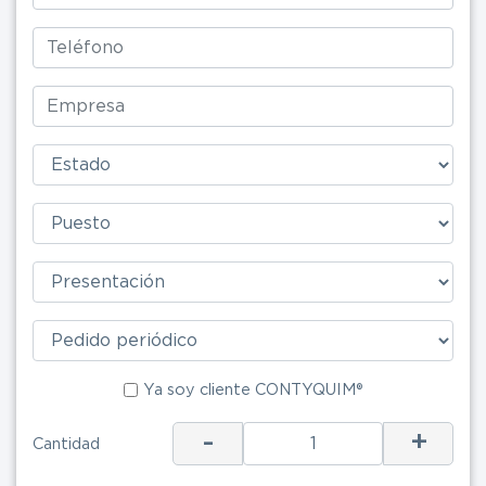
Ya soy clie
Ya soy cliente CONTYQUIM®
-
+
ENV
Cantidad