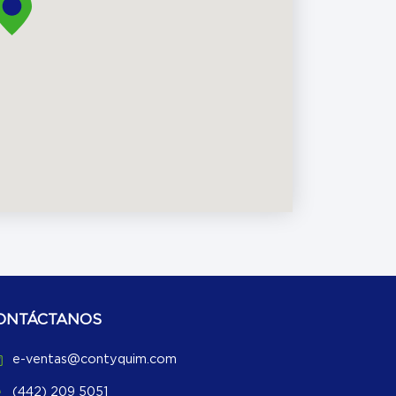
ONTÁCTANOS
e-ventas@contyquim.com
(442) 209 5051