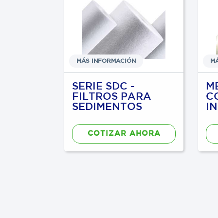
N
MÁS INFORMACIÓN
M
200
SERIE SDC -
M
FILTROS PARA
C
SEDIMENTOS
I
AHORA
COTIZAR AHORA