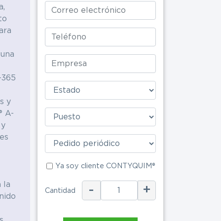
a,
to
Alimenticia
ara
 una
-365
s y
® A-
 y
es
Ya soy clie
Ya soy cliente CONTYQUIM®
 la
-
+
Cantidad
nido
ENV
s