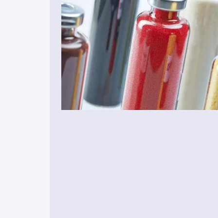
Materias Primas
Materias Primas
Eléctrica 
Hule y caucho
Hospitales