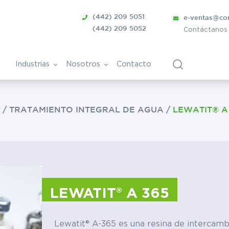
(442) 209 5051
e-ventas@co
(442) 209 5052
Contáctanos
Industrias
Nosotros
Contacto
S
/
TRATAMIENTO INTEGRAL DE AGUA
/
LEWATIT® A
ca
Bolsa de Trabajo
Vitivinícola
ntes
nica
Papel y derivados
Cosmética
LEWATIT® A 365
Tratamiento de superficies
ra
metálicas
Lewatit® A-365 es una resina de intercamb