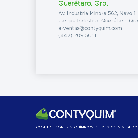
Querétaro, Qro.
Av. Industria Minera 562, Nave 1,
Parque Industrial Querétaro, Qro
e-ventas@contyquim.com
(442) 209 5051
CONTENEDORES Y QUÍMICOS DE MÉXICO S.A. DE C.V