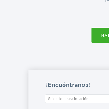
HA
¡Encuéntranos!