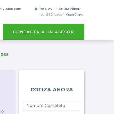
×
ntyquim.com
PIQ, Av. Industria Minera
No. 562 Nave 1, Querétaro.
QUIERO 
CONTACTA A UN ASESOR
POTASA CÁUS
Leave
this
 365
Eventos
Cervecera
field
blank
Lavanderías
COTIZA AHORA
Artes gráficas
Limpieza general
io