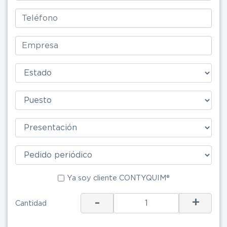
Ya soy clie
Ya soy cliente CONTYQUIM®
-
+
Cantidad
ENV