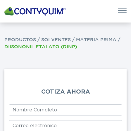
×
QUIERO 
POTASA CÁUS
PRODUCTOS
/
SOLVENTES
/
MATERIA PRIMA
/
DIISONONIL FTALATO (DINP)
Leave
this
field
blank
COTIZA AHORA