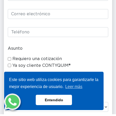
Asunto
Requiero una cotización
Ya soy cliente CONTYQUIM®
Este sitio web utiliza cookies para garantizarle la
¿Se encuentra en zona industrial?
mejor experiencia de usuario.
Leer más
Si
No
Entendido