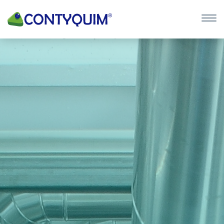
×
QUIERO 
POTASA CÁUS
Leave
this
field
blank