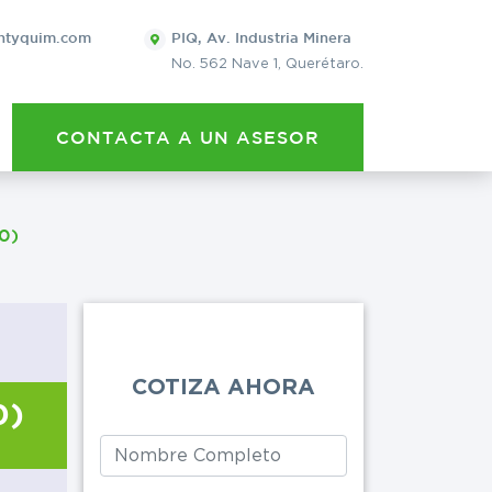
×
ntyquim.com
PIQ, Av. Industria Minera
No. 562 Nave 1, Querétaro.
QUIERO 
CONTACTA A UN ASESOR
POTASA CÁUS
Leave
this
0)
Eventos
Cervecera
field
blank
Lavanderías
COTIZA AHORA
Artes gráficas
0)
Limpieza general