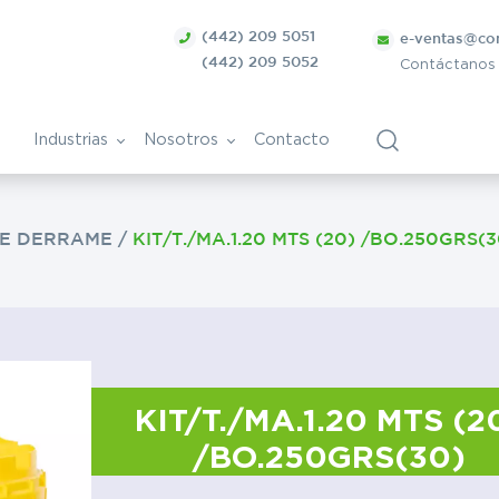
(442) 209 5051
e-ventas@co
(442) 209 5052
Contáctanos
Industrias
Nosotros
Contacto
DE DERRAME
/
KIT/T./MA.1.20 MTS (20) /BO.250GRS(3
ca
Bolsa de Trabajo
Vitivinícola
ntes
nica
Papel y derivados
Cosmética
KIT/T./MA.1.20 MTS (2
/BO.250GRS(30)
Tratamiento de superficies
ra
metálicas