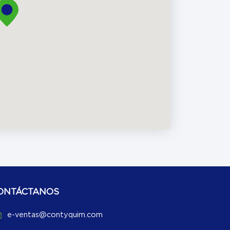
ONTÁCTANOS
e-ventas@contyquim.com