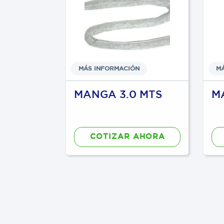
N
MÁS INFORMACIÓN
M
OR DE
MANGA 3.0 MTS
M
O
COTIZAR AHORA
AHORA