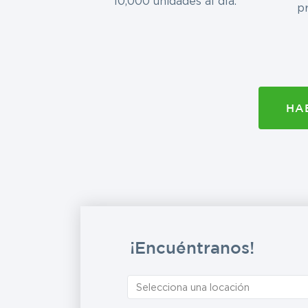
10,000 unidades al día.
p
HA
¡Encuéntranos!