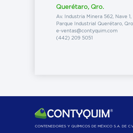
Querétaro, Qro.
Av. Industria Minera 562, Nave 1,
Parque Industrial Querétaro, Qro
e-ventas@contyquim.com
(442) 209 5051
CONTENEDORES Y QUÍMICOS DE MÉXICO S.A. DE C.V