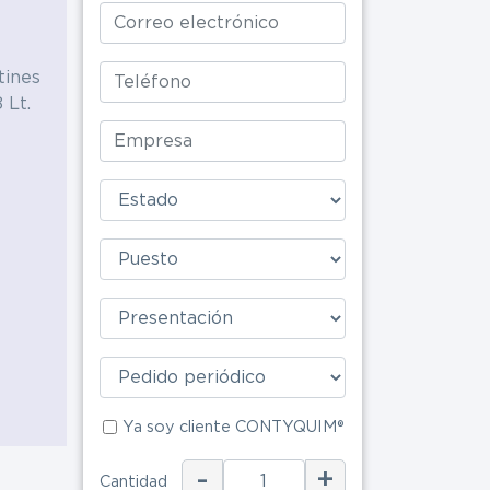
Alimenticia
tines
 Lt.
Ya soy clie
Ya soy cliente CONTYQUIM®
ENV
-
+
Cantidad