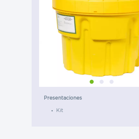
Materias Primas
Materias Primas
Eléctrica 
Hule y caucho
Hospitales
Presentaciones
Kit