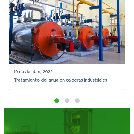
n
7
10 noviembre, 2025
Be
Tratamiento del agua en calderas industriales
d