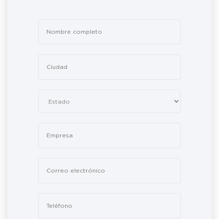
Leave
this
field
blank