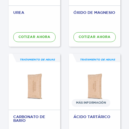
UREA
ÓXIDO DE MAGNESIO
COTIZAR AHORA
COTIZAR AHORA
C
P
TRATAMIENTO DE AGUAS
TRATAMIENTO DE AGUAS
W
MÁS INFORMACIÓN
CARBONATO DE
ÁCIDO TARTÁRICO
BARIO