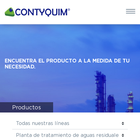
×
QUIERO 
POTASA CÁUS
Leave
ENCUENTRA EL PRODUCTO A LA MEDIDA DE TU
this
NECESIDAD.
field
blank
Productos