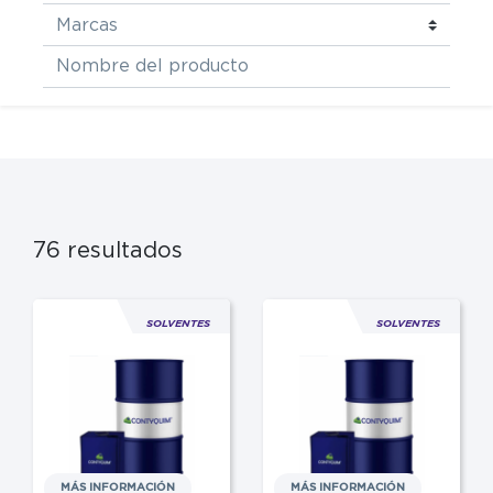
76
resultados
Ya soy clie
SOLVENTES
SOLVENTES
ENV
MÁS INFORMACIÓN
MÁS INFORMACIÓN