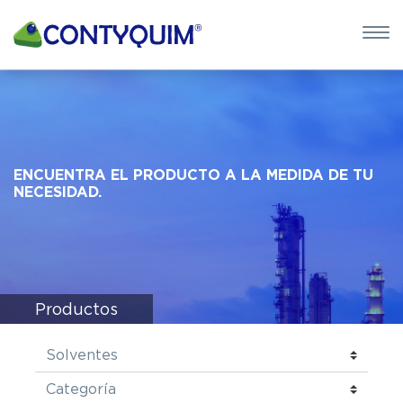
×
QUIERO 
POTASA CÁUS
Leave
ENCUENTRA EL PRODUCTO A LA MEDIDA DE TU
this
NECESIDAD.
field
blank
Productos