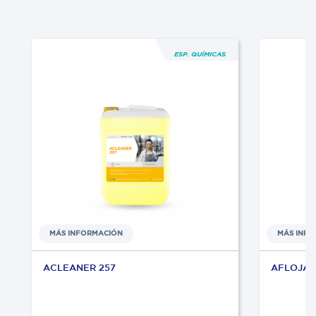
ESP. QUÍMICAS
MÁS INFORMACIÓN
MÁS INF
ACLEANER 257
AFLOJA