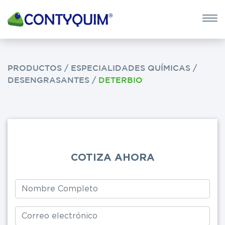
×
QUIERO 
POTASA CÁUS
PRODUCTOS
/
ESPECIALIDADES QUÍMICAS
/
DESENGRASANTES
/
DETERBIO
Leave
this
field
blank
COTIZA AHORA