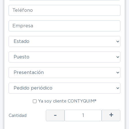
Ya soy clie
Ya soy cliente CONTYQUIM®
-
+
Cantidad
ENV