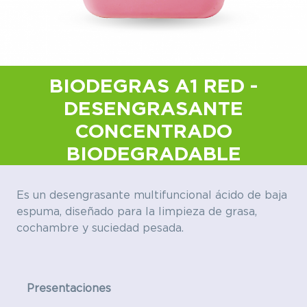
BIODEGRAS A1 RED -
DESENGRASANTE
CONCENTRADO
BIODEGRADABLE
Es un desengrasante multifuncional ácido de baja
espuma, diseñado para la limpieza de grasa,
cochambre y suciedad pesada.
Presentaciones