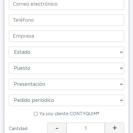
Ya soy clie
Ya soy cliente CONTYQUIM®
ENV
-
+
Cantidad