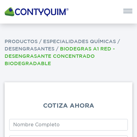
×
QUIERO 
POTASA CÁUS
PRODUCTOS
/
ESPECIALIDADES QUÍMICAS
/
DESENGRASANTES
/
BIODEGRAS A1 RED -
Leave
DESENGRASANTE CONCENTRADO
this
BIODEGRADABLE
field
blank
COTIZA AHORA