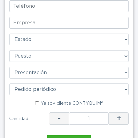
Ya soy clie
Ya soy cliente CONTYQUIM®
-
+
Cantidad
ENV