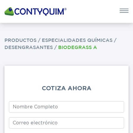
×
QUIERO 
POTASA CÁUS
PRODUCTOS
/
ESPECIALIDADES QUÍMICAS
/
DESENGRASANTES
/
BIODEGRASS A
Leave
this
field
blank
COTIZA AHORA