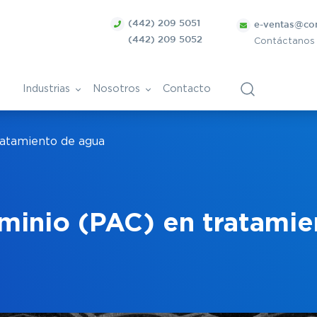
(442) 209 5051
e-ventas@co
(442) 209 5052
Contáctanos
Industrias
Nosotros
Contacto
ratamiento de agua
ca
Bolsa de Trabajo
Vitivinícola
ntes
ánica
Papel y derivados
uminio (PAC) en tratami
Cosmética
Tratamiento de superficies
ra
metálicas