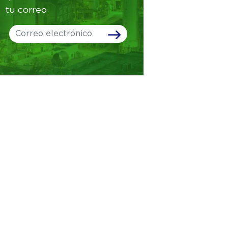
tu correo
Leave
this
field
blank