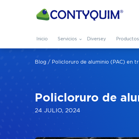
Inicio
Servicios
Diversey
Productos
Servicios
Nosotros
Industrias
Blog
Policloruro de aluminio (PAC) en t
Tratamiento Integral de Aguas
¿Quienes somos?
Ver todas industrias
Capital Humano
Aeronáuti
Especialidades Químicas
Nuestros Blogs
Farmacéutica
Preguntas Frecue
Metalmec
Policloruro de al
Solventes de Especialidad
24 JULIO, 2024
Agroindustria
Minera
Safety
Automotriz
Refresque