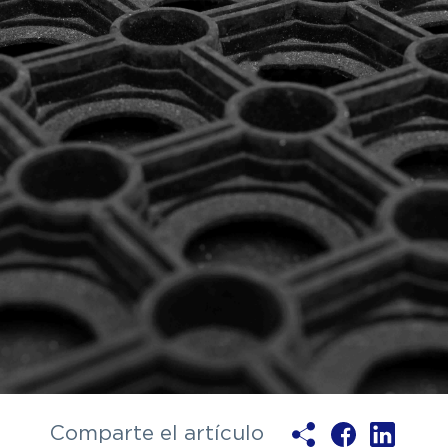
y electrónica
Textil
s
Polímeros
Comparte el artículo