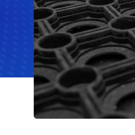
Materias Primas
Materias Primas
Eléctrica 
Hule y caucho
Hospitale