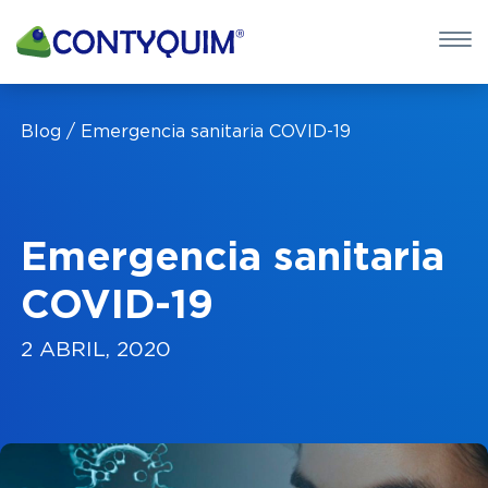
×
QUIERO 
Blog
Emergencia sanitaria COVID-19
POTASA CÁUS
Leave
this
Emergencia sanitaria
field
blank
COVID-19
2 ABRIL, 2020