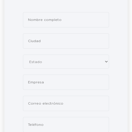
Leave
this
field
blank