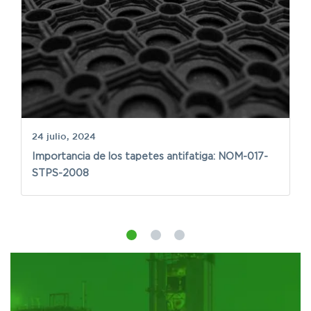
24 julio, 2024
Importancia de los tapetes antifatiga: NOM-017-
3 
STPS-2008
S
a