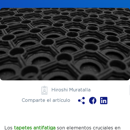
Ya soy clie
Hiroshi Muratalla
Comparte el artículo
ENV
Los
tapetes antifatiga
son elementos cruciales en