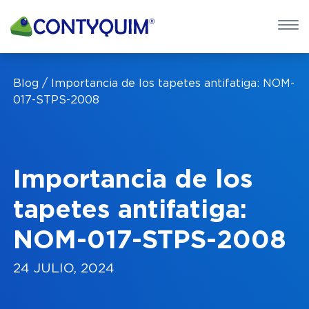
×
QUIERO 
Blog
Importancia de los tapetes antifatiga: NOM-
POTASA CÁUS
017-STPS-2008
Leave
this
field
Importancia de los
blank
tapetes antifatiga:
NOM-017-STPS-2008
24 JULIO, 2024