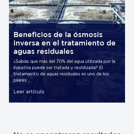
Beneficios de la ósmosis
inversa en el tratamiento de
S
aguas residuales
d
C
¿Sabías que más del 70% del agua utilizada por la
¿S
P
industria puede ser tratada y reutilizada? El
gr
W
tratamiento de aguas residuales es uno de los
in
pilares ...
ca
Leer artículo
L