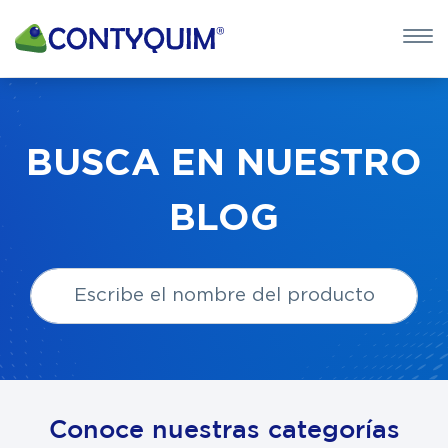
×
QUIERO 
POTASA CÁUS
BUSCA EN NUESTRO
Leave
BLOG
this
field
blank
Conoce nuestras categorías