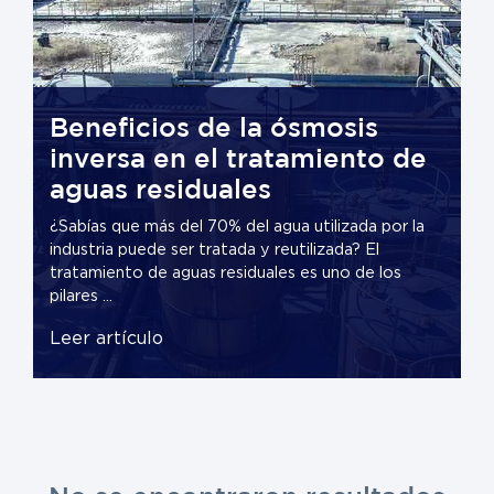
Beneficios de la ósmosis
inversa en el tratamiento de
S
aguas residuales
d
C
¿Sabías que más del 70% del agua utilizada por la
¿S
P
industria puede ser tratada y reutilizada? El
gr
W
tratamiento de aguas residuales es uno de los
in
pilares ...
ca
Leer artículo
L