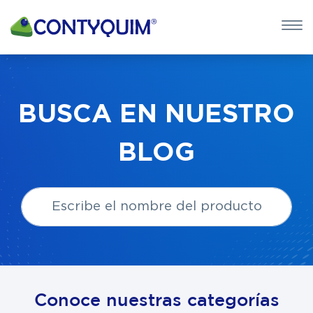
×
QUIERO 
POTASA CÁUS
BUSCA EN NUESTRO
Leave
BLOG
this
field
blank
Conoce nuestras categorías