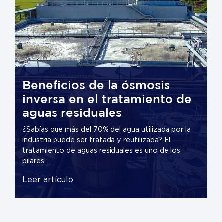
Beneficios de la ósmosis
C
inversa en el tratamiento de
S
P
aguas residuales
d
W
¿Sabías que más del 70% del agua utilizada por la
¿S
industria puede ser tratada y reutilizada? El
gr
tratamiento de aguas residuales es uno de los
in
pilares ...
ca
Leer artículo
L