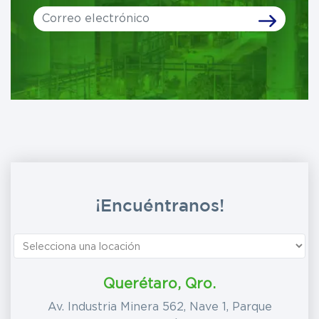
Leave
this
field
blank
¡Encuéntranos!
Querétaro, Qro.
Av. Industria Minera 562, Nave 1, Parque