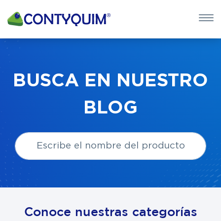
×
QUIERO 
POTASA CÁUS
BUSCA EN NUESTRO
Leave
BLOG
this
field
blank
Conoce nuestras categorías