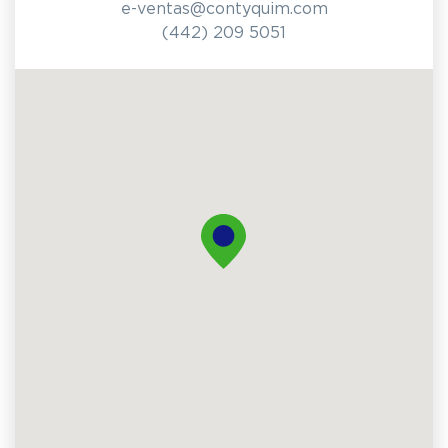
e-ventas@contyquim.com
(442) 209 5051