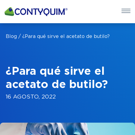
×
QUIERO 
Blog
¿Para qué sirve el acetato de butilo?
POTASA CÁUS
Leave
this
¿Para qué sirve el
field
blank
acetato de butilo?
16 AGOSTO, 2022