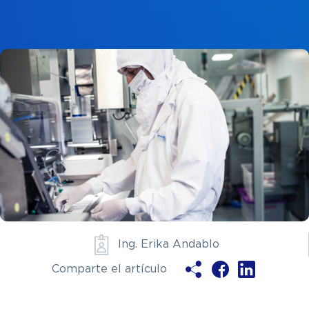
Ya soy clie
Ing. Erika Andablo
Comparte el artículo
ENV