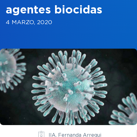
agentes biocidas
4 MARZO, 2020
Ya soy clie
ENV
IIA. Fernanda Arregui