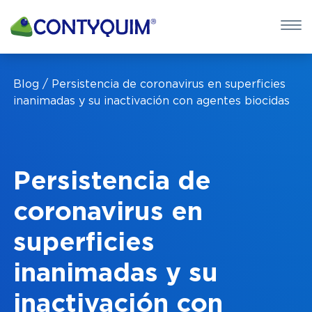
×
QUIERO 
Blog
Persistencia de coronavirus en superficies
POTASA CÁUS
inanimadas y su inactivación con agentes biocidas
Leave
this
field
Persistencia de
blank
coronavirus en
superficies
inanimadas y su
inactivación con