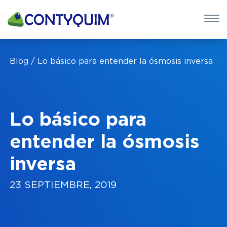
×
QUIERO 
Blog
Lo básico para entender la ósmosis inversa
POTASA CÁUS
Leave
this
Lo básico para
field
blank
entender la ósmosis
inversa
23 SEPTIEMBRE, 2019