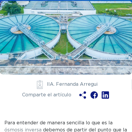
IIA. Fernanda Arregui
Ya soy clie
Comparte el artículo
ENV
Para entender de manera sencilla lo que es la
ósmosis inversa
debemos de partir del punto que la