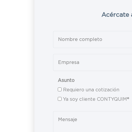
Acércate 
Leave
this
field
blank
Asunto
Requiero una cotización
Ya soy cliente CONTYQUIM®