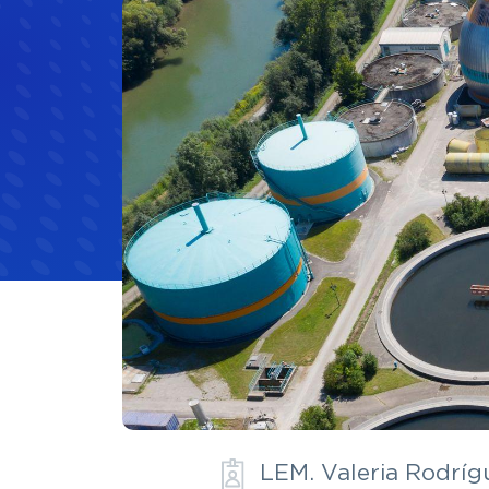
Materias Primas
Materias Primas
Eléctrica 
Hule y caucho
Hospitale
LEM. Valeria Rodríg