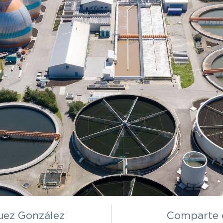
y electrónica
Textil
s
Polímeros
uez González
Comparte e