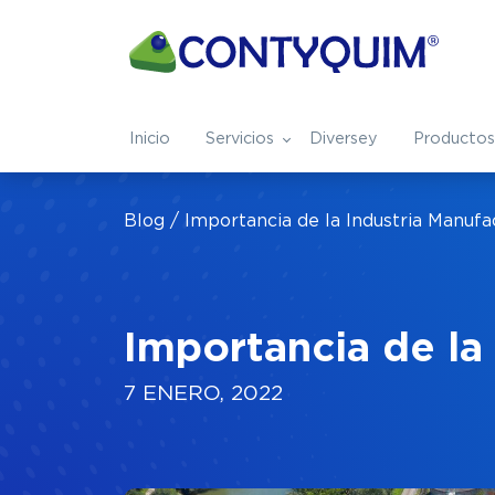
Inicio
Servicios
Diversey
Productos
Servicios
Nosotros
Industrias
Blog
Importancia de la Industria Manuf
Tratamiento Integral de Aguas
¿Quienes somos?
Ver todas industrias
Capital Humano
Aeronáuti
Especialidades Químicas
Nuestros Blogs
Farmacéutica
Preguntas Frecue
Metalmec
Importancia de la
Solventes de Especialidad
7 ENERO, 2022
Agroindustria
Minera
Safety
Automotriz
Refresque