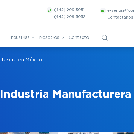
(442) 209 5051
e-ventas@co
(442) 209 5052
Contáctanos
Industrias
Nosotros
Contacto
acturera en México
ca
Bolsa de Trabajo
Vitivinícola
ntes
ánica
Papel y derivados
 Industria Manufacturera
Cosmética
Tratamiento de superficies
ra
metálicas