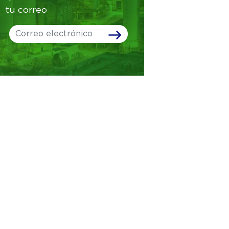
tu correo
Leave
this
field
blank