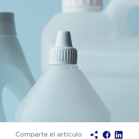
y electrónica
Textil
s
Polímeros
Comparte el artículo