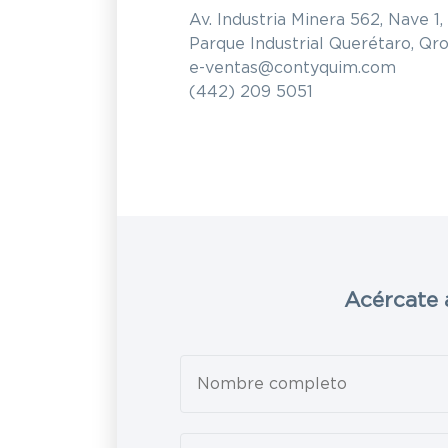
Av. Industria Minera 562, Nave 1,
Parque Industrial Querétaro, Qro
e-ventas@contyquim.com
(442) 209 5051
Acércate 
Leave
this
field
blank