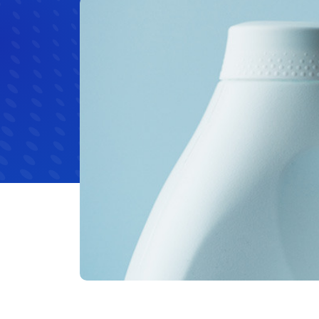
Materias Primas
Materias Primas
Eléctrica 
Hule y caucho
Hospitale