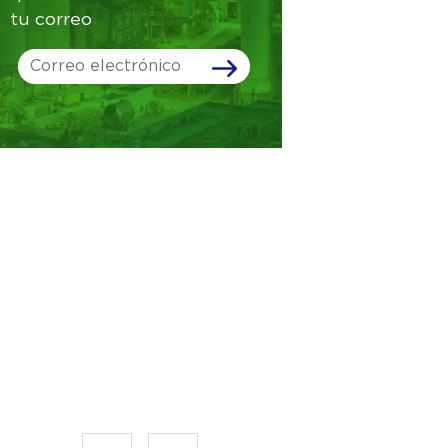
tu correo
Leave
this
field
blank