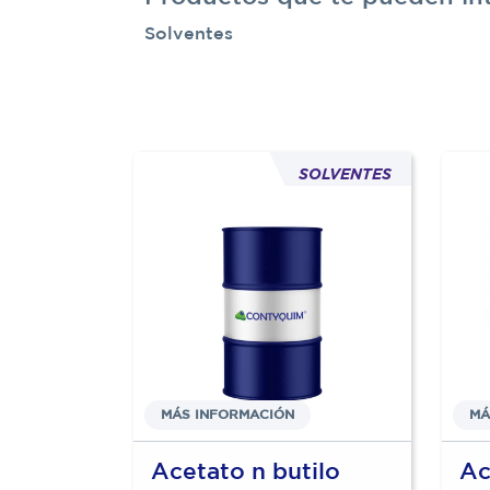
Solventes
SOLVENTES
SOLVENTES
MÁS INFORMACIÓN
MÁ
co de
Acetato n butilo
Ac