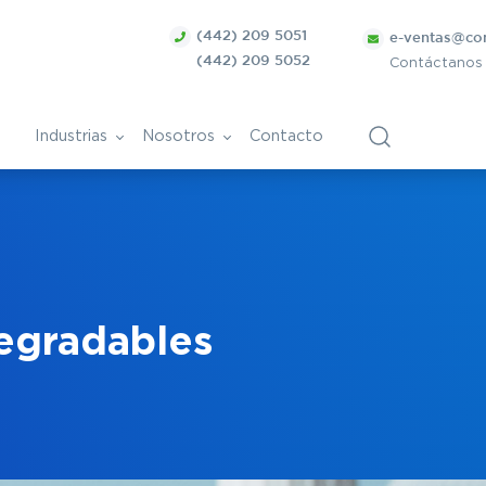
(442) 209 5051
e-ventas@co
(442) 209 5052
Contáctanos
Industrias
Nosotros
Contacto
ca
Bolsa de Trabajo
Vitivinícola
ntes
ánica
Papel y derivados
egradables
Cosmética
Tratamiento de superficies
ra
metálicas