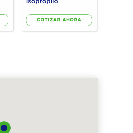
isopropilo
COTIZAR AHORA
COT