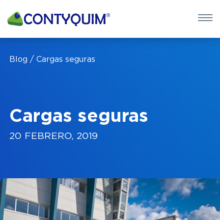
×
QUIERO 
Blog
Cargas seguras
POTASA CÁUS
Leave
this
Cargas seguras
field
blank
20 FEBRERO, 2019