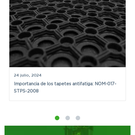
24 julio, 2024
Importancia de los tapetes antifatiga: NOM-017-
3 
STPS-2008
S
a