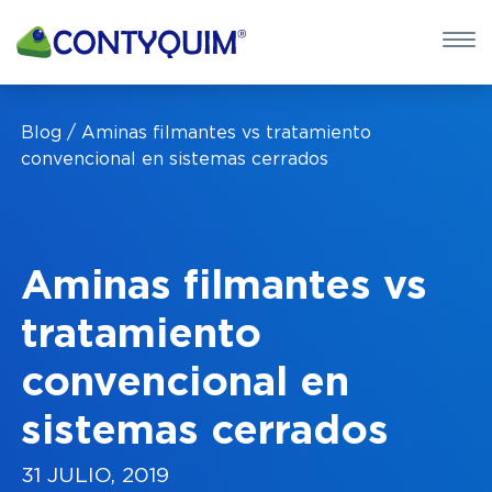
×
QUIERO 
Blog
Aminas filmantes vs tratamiento
POTASA CÁUS
convencional en sistemas cerrados
Leave
this
field
Aminas filmantes vs
blank
tratamiento
convencional en
sistemas cerrados
31 JULIO, 2019