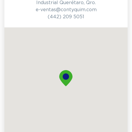
Industrial Querétaro, Qro.
e-ventas@contyquim.com
(442) 209 5051