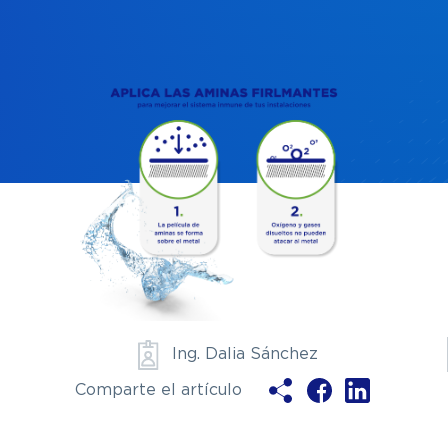
Ya soy clie
Ing. Dalia Sánchez
Comparte el artículo
ENV