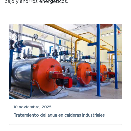
bajo y ahorros energéticos.
n
7
10 noviembre, 2025
Be
Tratamiento del agua en calderas industriales
d