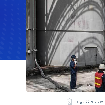
Materias Primas
Materias Primas
Eléctrica 
Hule y caucho
Hospitale
Ing. Claudia 