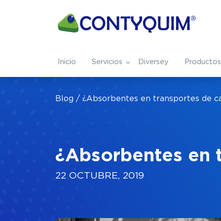
Inicio
Servicios
Diversey
Productos
Servicios
Nosotros
Industrias
Blog
¿Absorbentes en transportes de c
Tratamiento Integral de Aguas
¿Quienes somos?
Ver todas industrias
Capital Humano
Aeronáuti
Especialidades Químicas
Nuestros Blogs
Farmacéutica
Preguntas Frecue
Metalmec
¿Absorbentes en 
Solventes de Especialidad
22 OCTUBRE, 2019
Agroindustria
Minera
Safety
Automotriz
Refresque