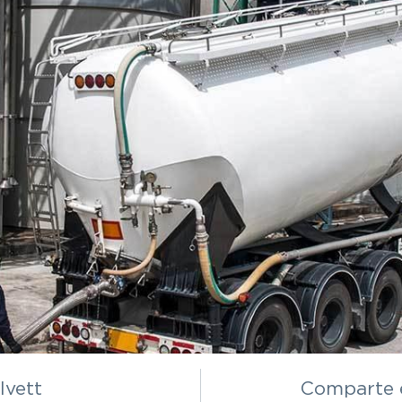
y electrónica
Textil
s
Polímeros
Ivett
Comparte e