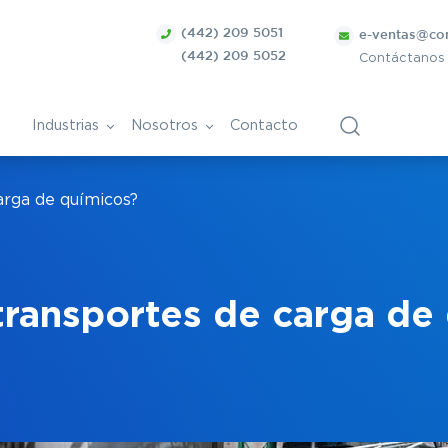
(442) 209 5051
e-ventas@co
(442) 209 5052
Contáctanos
Industrias
Nosotros
Contacto
arga de químicos?
ca
Bolsa de Trabajo
Vitivinícola
ntes
ánica
Papel y derivados
transportes de carga de
Cosmética
Tratamiento de superficies
ra
metálicas